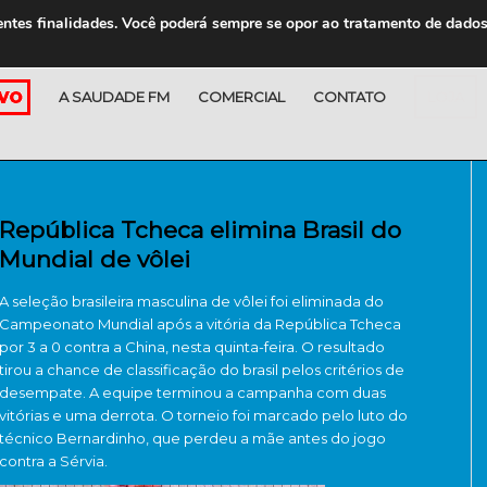
entes finalidades. Você poderá sempre se opor ao tratamento de dado
A SAUDADE FM
COMERCIAL
CONTATO
LOJA
República Tcheca elimina Brasil do
Mundial de vôlei
A seleção brasileira masculina de vôlei foi eliminada do
Campeonato Mundial após a vitória da República Tcheca
por 3 a 0 contra a China, nesta quinta-feira. O resultado
tirou a chance de classificação do brasil pelos critérios de
desempate. A equipe terminou a campanha com duas
vitórias e uma derrota. O torneio foi marcado pelo luto do
técnico Bernardinho, que perdeu a mãe antes do jogo
contra a Sérvia.