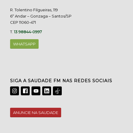
R. Tolentino Filgueiras, 119
6º Andar – Gonzaga – Santos/SP
CEP 11060-471
T.
13 98844-0997
WHATSAPP
SIGA A SAUDADE FM NAS REDES SOCIAIS
ANUNCIE NA SAUDADE