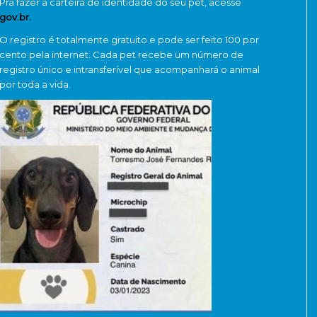
Pra fazer a carteira de identidade do seu pet, acesse
gov.br.
O registro é totalmente gratuito e pode ser feito 100 por
cento pela internet. Cada pet recebe um número de
registro único e intransferível que acompanhará o animal
por toda a vida.