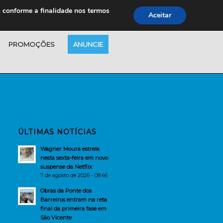
s conforme a finalidade nos termos
Aceitar
PROMOÇÕES
ANUNCIE
ÚLTIMAS NOTÍCIAS
Wagner Moura estreia
nesta sexta-feira em novo
suspense da Netflix
7 de agosto de 2026 - 08:46
Obras da Ponte dos
Barreiros entram na reta
final da primeira fase em
São Vicente