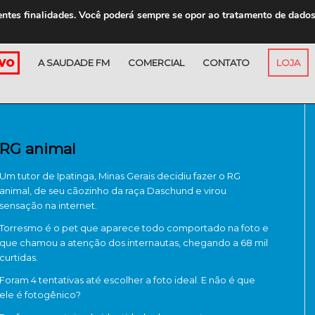
entes finalidades. Você poderá sempre se opor ao tratamento de dado
A SAUDADE FM
COMERCIAL
CONTATO
LOJA
RG animal
Um tutor de Ipatinga, Minas Gerais decidiu fazer o RG
animal, de seu cãozinho da raça Daschund e virou
sensação na internet.
Torresmo é o pet que aparece todo comportado na foto e
que chamou a atenção dos internautas, chegando a 68 mil
curtidas.
Foram 4 tentativas até escolher a foto ideal. E não é que
ele é fotogênico?