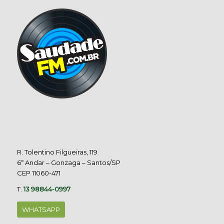
R. Tolentino Filgueiras, 119
6º Andar – Gonzaga – Santos/SP
CEP 11060-471
T.
13 98844-0997
WHATSAPP