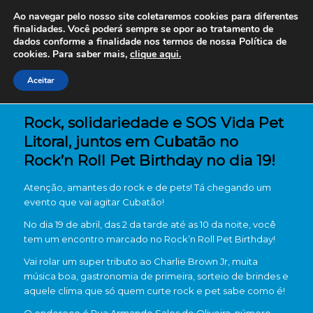
Ao navegar pelo nosso site coletaremos cookies para diferentes
finalidades. Você poderá sempre se opor ao tratamento de
dados conforme a finalidade nos termos de nossa
Política de
cookies. Para saber mais,
clique aqui.
Aceitar
Rock, solidariedade e SOS Vida Pet
Litoral, juntos em Cubatão no
Rock’n Roll Pet Birthday no dia 19!
Atenção, amantes do rock e de pets! Tá chegando um
evento que vai agitar Cubatão!
No dia 19 de abril, das 2 da tarde até as 10 da noite, você
tem um encontro marcado no Rock’n Roll Pet Birthday!
Vai rolar um super tributo ao Charlie Brown Jr, muita
música boa, gastronomia de primeira, sorteio de brindes e
aquele clima que só quem curte rock e pet sabe como é!