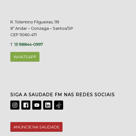
R. Tolentino Filgueiras, 119
6º Andar – Gonzaga – Santos/SP
CEP 11060-471
T.
13 98844-0997
WHATSAPP
SIGA A SAUDADE FM NAS REDES SOCIAIS
ANUNCIE NA SAUDADE