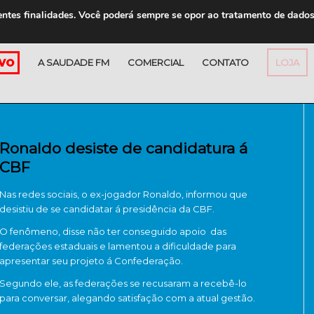
entes finalidades. Você poderá sempre se opor ao tratamento de dado
A SAUDADE FM
COMERCIAL
CONTATO
LOJA
Ronaldo desiste de candidatura á
CBF
Nas redes sociais, o ex-jogador Ronaldo, informou que
desistiu de se candidatar á presidência da CBF.
O fenômeno, disse não ter conseguido apoio das
federações estaduais e lamentou a dificuldade para
apresentar seu projeto á Confederação.
Segundo ele, as federações se recusaram a recebê-lo
para conversar, alegando satisfação com a atual gestão.