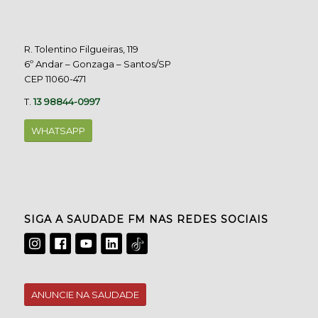
R. Tolentino Filgueiras, 119
6º Andar – Gonzaga – Santos/SP
CEP 11060-471
T.
13 98844-0997
WHATSAPP
SIGA A SAUDADE FM NAS REDES SOCIAIS
ANUNCIE NA SAUDADE