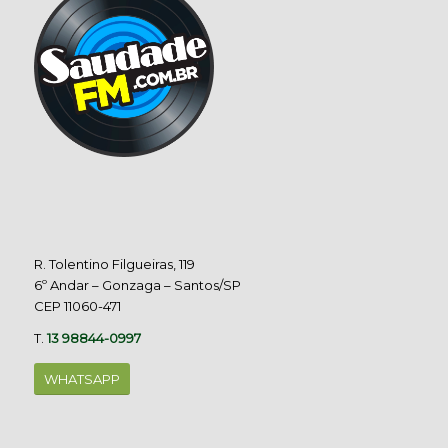
R. Tolentino Filgueiras, 119
6º Andar – Gonzaga – Santos/SP
CEP 11060-471
T.
13 98844-0997
WHATSAPP