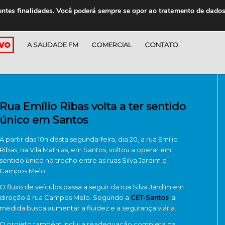
entes finalidades. Você poderá sempre se opor ao tratamento de dado
A SAUDADE FM
COMERCIAL
CONTATO
LOJA
Rua Emílio Ribas volta a ter sentido
único em Santos
A partir das 10h desta segunda-feira, dia 20, a rua Emílio
Ribas, na Vila Mathias, em Santos, voltou a operar em
sentido único no trecho entre as ruas Silva Jardim e
Campos Melo.
O fluxo de veículos passa a seguir da rua Silva Jardim em
direção à rua Campos Melo. Segundo a
CET-Santos
, a
medida busca aumentar a fluidez e a segurança viária.
O projeto também inclui a readequação completa da