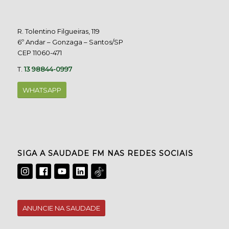
R. Tolentino Filgueiras, 119
6º Andar – Gonzaga – Santos/SP
CEP 11060-471
T.
13 98844-0997
WHATSAPP
SIGA A SAUDADE FM NAS REDES SOCIAIS
ANUNCIE NA SAUDADE