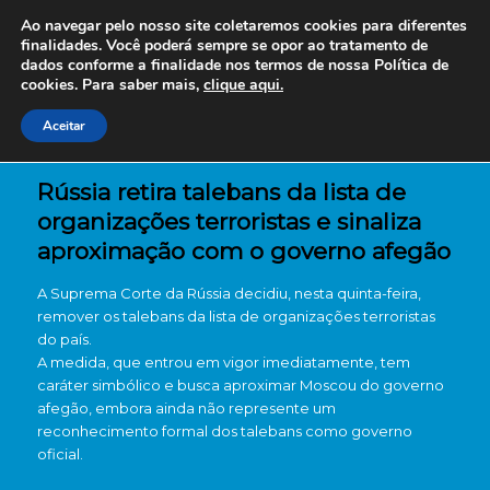
Ao navegar pelo nosso site coletaremos cookies para diferentes
finalidades. Você poderá sempre se opor ao tratamento de
dados conforme a finalidade nos termos de nossa
Política de
cookies. Para saber mais,
clique aqui.
Aceitar
Rússia retira talebans da lista de
organizações terroristas e sinaliza
aproximação com o governo afegão
A Suprema Corte da Rússia decidiu, nesta quinta-feira,
remover os talebans da lista de organizações terroristas
do país.
A medida, que entrou em vigor imediatamente, tem
caráter simbólico e busca aproximar Moscou do governo
afegão, embora ainda não represente um
reconhecimento formal dos talebans como governo
oficial.