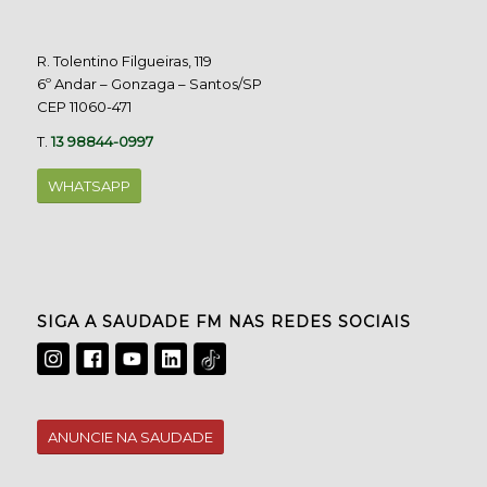
R. Tolentino Filgueiras, 119
6º Andar – Gonzaga – Santos/SP
CEP 11060-471
T.
13 98844-0997
WHATSAPP
SIGA A SAUDADE FM NAS REDES SOCIAIS
ANUNCIE NA SAUDADE