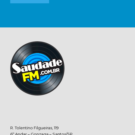
R. Tolentino Filgueiras, 119
6º Andar – Gonzaga – Santos/SP