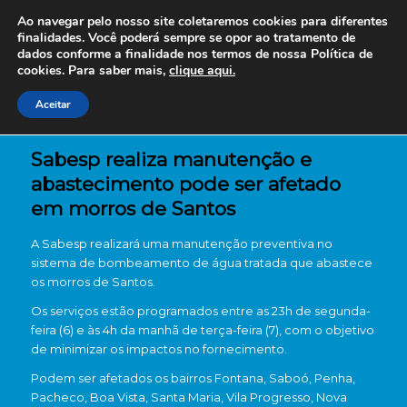
Ao navegar pelo nosso site coletaremos cookies para diferentes
finalidades. Você poderá sempre se opor ao tratamento de
dados conforme a finalidade nos termos de nossa
Política de
cookies. Para saber mais,
clique aqui.
Aceitar
Sabesp realiza manutenção e
abastecimento pode ser afetado
em morros de Santos
A
Sabesp
realizará uma manutenção preventiva no
sistema de bombeamento de água tratada que abastece
os morros de
Santos
.
Os serviços estão programados entre as 23h de segunda-
feira (6) e às 4h da manhã de terça-feira (7), com o objetivo
de minimizar os impactos no fornecimento.
Podem ser afetados os bairros Fontana, Saboó, Penha,
Pacheco, Boa Vista, Santa Maria, Vila Progresso, Nova