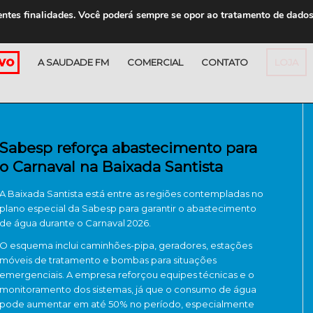
entes finalidades. Você poderá sempre se opor ao tratamento de dado
A SAUDADE FM
COMERCIAL
CONTATO
LOJA
Sabesp reforça abastecimento para
o Carnaval na Baixada Santista
A Baixada Santista está entre as regiões contempladas no
plano especial da Sabesp para garantir o abastecimento
de água durante o Carnaval 2026.
O esquema inclui caminhões-pipa, geradores, estações
móveis de tratamento e bombas para situações
emergenciais. A empresa reforçou equipes técnicas e o
monitoramento dos sistemas, já que o consumo de água
pode aumentar em até 50% no período, especialmente