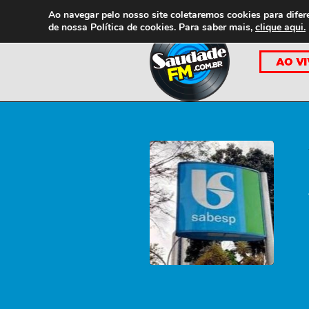
Ao navegar pelo nosso site coletaremos cookies para difer
de nossa
Política de cookies. Para saber mais,
clique aqui.