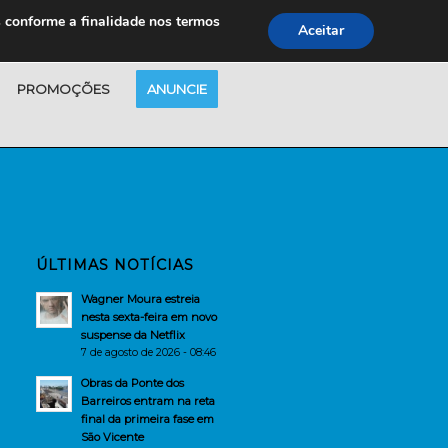
s conforme a finalidade nos termos
Aceitar
PROMOÇÕES
ANUNCIE
ÚLTIMAS NOTÍCIAS
Wagner Moura estreia
nesta sexta-feira em novo
suspense da Netflix
7 de agosto de 2026 - 08:46
Obras da Ponte dos
Barreiros entram na reta
final da primeira fase em
São Vicente