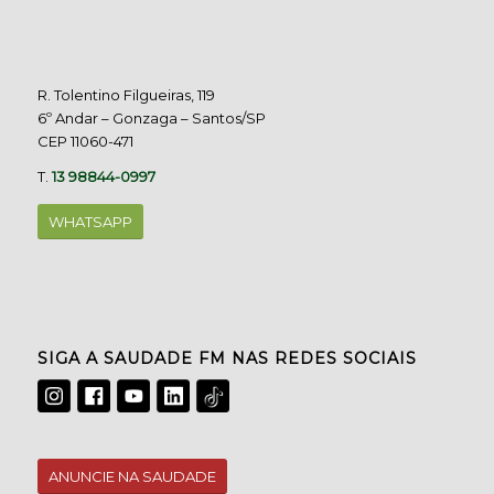
R. Tolentino Filgueiras, 119
6º Andar – Gonzaga – Santos/SP
CEP 11060-471
T.
13 98844-0997
WHATSAPP
SIGA A SAUDADE FM NAS REDES SOCIAIS
ANUNCIE NA SAUDADE