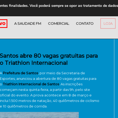
entes finalidades. Você poderá sempre se opor ao tratamento de dado
A SAUDADE FM
COMERCIAL
CONTATO
LOJA
Santos abre 80 vagas gratuitas para
o Triathlon Internacional
A
Prefeitura de Santos
, por meio da Secretaria de
Esportes, anunciou a abertura de 80 vagas gratuitas para
o
Triathlon Internacional de Santos
. As inscrições
começam nesta quinta-feira, a partir das 9h, pelo site
oficial do evento. A prova acontece em 8 de março e
inclui 1.500 metros de natação, 40 quilômetros de ciclismo
e 10 quilômetros de corrida.