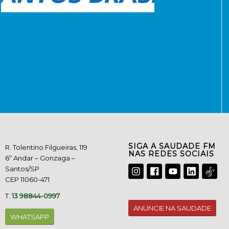
SIGA A SAUDADE FM
R. Tolentino Filgueiras, 119
NAS REDES SOCIAIS
6º Andar – Gonzaga –
Santos/SP
CEP 11060-471
T.
13 98844-0997
ANUNCIE NA SAUDADE
WHATSAPP