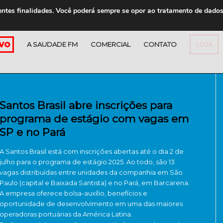
entes finalidades. Você poderá sempre se opor ao tratamento de dado
A SAUDADE FM
COMERCIAL
CONTATO
LOJA
Santos Brasil abre inscrições para
programa de estágio com vagas em
SP e no Pará
A Santos Brasil está com inscrições abertas até o dia 2 de
julho para o programa de estágio 2025. Ao todo, são 13
vagas distribuídas entre unidades da companhia em São
Paulo (capital e Baixada Santista) e no Pará, em Barcarena.
A empresa oferece bolsa-auxílio, benefícios e
oportunidade de desenvolvimento em uma das maiores
operadoras portuárias da América Latina.