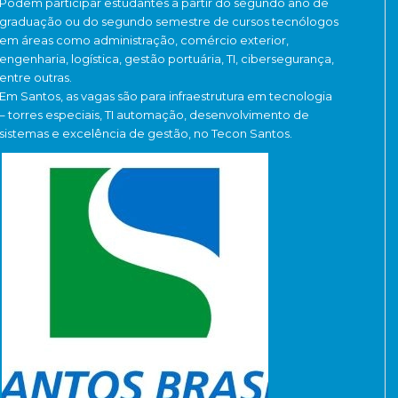
Podem participar estudantes a partir do segundo ano de
graduação ou do segundo semestre de cursos tecnólogos
em áreas como administração, comércio exterior,
engenharia, logística, gestão portuária, TI, cibersegurança,
entre outras.
Em Santos, as vagas são para infraestrutura em tecnologia
– torres especiais, TI automação, desenvolvimento de
sistemas e excelência de gestão, no Tecon Santos.