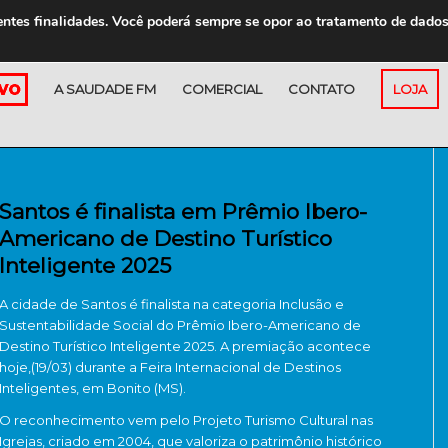
entes finalidades. Você poderá sempre se opor ao tratamento de dado
A SAUDADE FM
COMERCIAL
CONTATO
LOJA
Santos é finalista em Prêmio Ibero-
Americano de Destino Turístico
Inteligente 2025
A cidade de Santos é finalista na categoria Inclusão e
Sustentabilidade Social do Prêmio Ibero-Americano de
Destino Turístico Inteligente 2025. A premiação acontece
hoje,(19/03) durante a Feira Internacional de Destinos
Inteligentes, em Bonito (MS).
O reconhecimento vem pelo Projeto Turismo Cultural nas
Igrejas, criado em 2004, que valoriza o patrimônio histórico