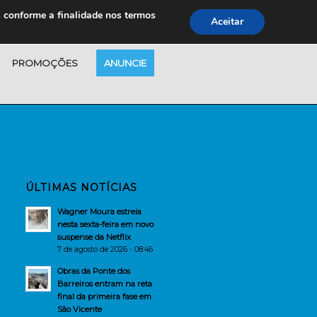
s conforme a finalidade nos termos
Aceitar
PROMOÇÕES
ANUNCIE
ÚLTIMAS NOTÍCIAS
Wagner Moura estreia
nesta sexta-feira em novo
suspense da Netflix
7 de agosto de 2026 - 08:46
Obras da Ponte dos
Barreiros entram na reta
final da primeira fase em
São Vicente