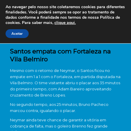
Ao navegar pelo nosso site coletaremos cookies para diferentes
finalidades. Você poderá sempre se opor ao tratamento de
dados conforme a finalidade nos termos de nossa
Política de
cookies. Para saber mais,
clique aqui.
Aceitar
Santos empata com Fortaleza na
Vila Belmiro
Mesmo com o retorno de Neymar, o Santos ficou no
empate em 1 a 1 com o Fortaleza, em partida disputada na
Vila Belmiro. O time visitante abriu o placar aos 35 minutos
do primeiro tempo, com Adam Bareiro aproveitando
cruzamento de Breno Lopes.
No segundo tempo, aos 25 minutos, Bruno Pacheco
marcou contra, igualando o placar.
Neymar ainda teve chance de garantir a vitória em
cobrança de falta, mas o goleiro Brenno fez grande