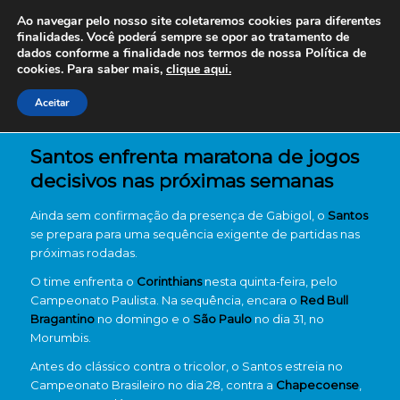
Ao navegar pelo nosso site coletaremos cookies para diferentes
finalidades. Você poderá sempre se opor ao tratamento de
dados conforme a finalidade nos termos de nossa
Política de
cookies. Para saber mais,
clique aqui.
Aceitar
Santos enfrenta maratona de jogos
decisivos nas próximas semanas
Ainda sem confirmação da presença de Gabigol, o
Santos
se prepara para uma sequência exigente de partidas nas
próximas rodadas.
O time enfrenta o
Corinthians
nesta quinta-feira, pelo
Campeonato Paulista. Na sequência, encara o
Red Bull
Bragantino
no domingo e o
São Paulo
no dia 31, no
Morumbis.
Antes do clássico contra o tricolor, o Santos estreia no
Campeonato Brasileiro no dia 28, contra a
Chapecoense
,