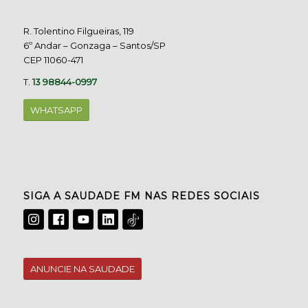
R. Tolentino Filgueiras, 119
6º Andar – Gonzaga – Santos/SP
CEP 11060-471
T.
13 98844-0997
WHATSAPP
SIGA A SAUDADE FM NAS REDES SOCIAIS
ANUNCIE NA SAUDADE