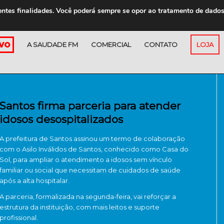
entes finalidades. Você poderá sempre se opor ao tratamento de dado
A SAUDADE FM
COMERCIAL
CONTATO
LOJA
Santos firma parceria para atender
idosos desospitalizados
A prefeitura de Santos assinou um termo de colaboração
com o Asilo Inválidos de Santos, conhecido como Casa do
Sol, para ampliar o atendimento a idosos sem vínculo
familiar ou social que necessitam de cuidados de saúde
após a alta hospitalar.
A parceria, formalizada na segunda-feira, vai reforçar a
estrutura da instituição, com mais leitos e suporte
profissional.