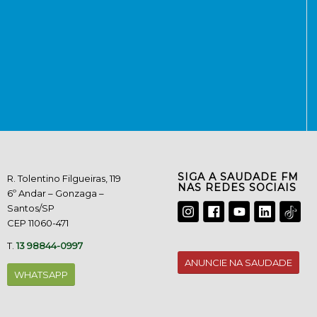
SIGA A SAUDADE FM
R. Tolentino Filgueiras, 119
NAS REDES SOCIAIS
6º Andar – Gonzaga –
Santos/SP
CEP 11060-471
T.
13 98844-0997
ANUNCIE NA SAUDADE
WHATSAPP