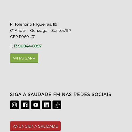
R. Tolentino Filgueiras, 119
6º Andar – Gonzaga – Santos/SP
CEP 11060-471
T.
13 98844-0997
WHATSAPP
SIGA A SAUDADE FM NAS REDES SOCIAIS
ANUNCIE NA SAUDADE