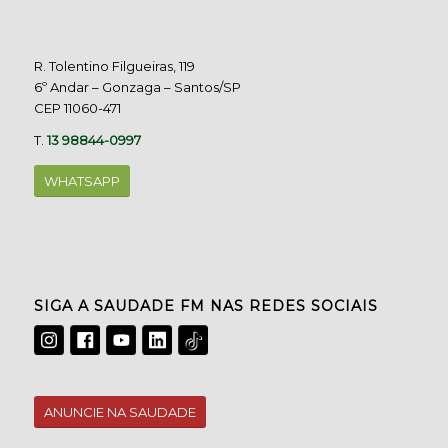
R. Tolentino Filgueiras, 119
6º Andar – Gonzaga – Santos/SP
CEP 11060-471
T.
13 98844-0997
WHATSAPP
SIGA A SAUDADE FM NAS REDES SOCIAIS
ANUNCIE NA SAUDADE