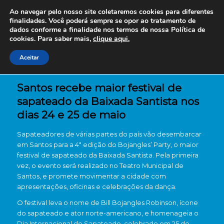
Ao navegar pelo nosso site coletaremos cookies para diferentes
finalidades. Você poderá sempre se opor ao tratamento de
dados conforme a finalidade nos termos de nossa
Política de
cookies. Para saber mais,
clique aqui.
Aceitar
Santos recebe maior festival de
sapateado da Baixada Santista nos
dias 24 e 25 de maio
Sapateadores de várias partes do país vão desembarcar
em Santos para a 4ª edição do Bojangles’ Party, o maior
festival de sapateado da Baixada Santista. Pela primeira
vez, o evento será realizado no Teatro Municipal de
Santos, e promete movimentar a cidade com
apresentações, oficinas e celebrações da dança.
O festival leva o nome de Bill Bojangles Robinson, ícone
do sapateado e ator norte-americano, e homenageia o
Dia Internacional do Sapateado, celebrado em 25 de