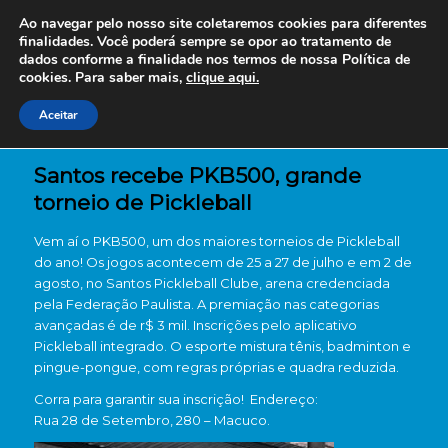
Ao navegar pelo nosso site coletaremos cookies para diferentes
finalidades. Você poderá sempre se opor ao tratamento de
dados conforme a finalidade nos termos de nossa
Política de
cookies. Para saber mais,
clique aqui.
Aceitar
Santos recebe PKB500, grande
torneio de Pickleball
Vem aí o PKB500, um dos maiores torneios de Pickleball
do ano! Os jogos acontecem de 25 a 27 de julho e em 2 de
agosto, no Santos Pickleball Clube, arena credenciada
pela Federação Paulista. A premiação nas categorias
avançadas é de r$ 3 mil. Inscrições pelo aplicativo
Pickleball integrado. O esporte mistura tênis, badminton e
pingue-pongue, com regras próprias e quadra reduzida.
Corra para garantir sua inscrição! Endereço:
Rua 28 de Setembro, 280 – Macuco.