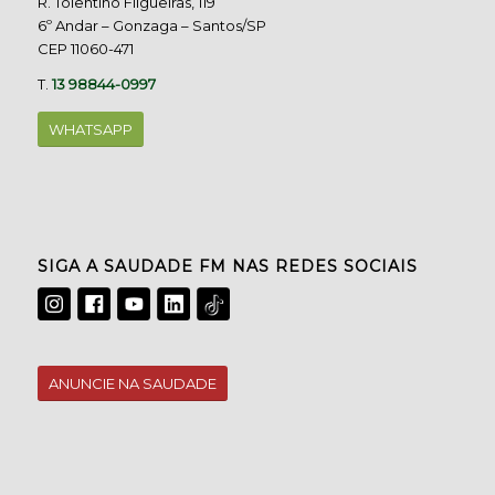
R. Tolentino Filgueiras, 119
6º Andar – Gonzaga – Santos/SP
CEP 11060-471
T.
13 98844-0997
WHATSAPP
SIGA A SAUDADE FM NAS REDES SOCIAIS
ANUNCIE NA SAUDADE