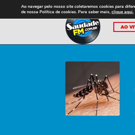
Ao navegar pelo nosso site coletaremos cookies para difer
de nossa
Política de cookies. Para saber mais,
clique aqui.