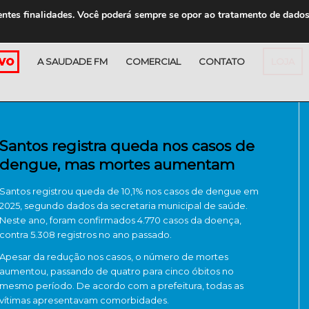
entes finalidades. Você poderá sempre se opor ao tratamento de dado
A SAUDADE FM
COMERCIAL
CONTATO
LOJA
Santos registra queda nos casos de
dengue, mas mortes aumentam
Santos registrou queda de 10,1% nos casos de dengue em
2025, segundo dados da secretaria municipal de saúde.
Neste ano, foram confirmados 4.770 casos da doença,
contra 5.308 registros no ano passado.
Apesar da redução nos casos, o número de mortes
aumentou, passando de quatro para cinco óbitos no
mesmo período. De acordo com a prefeitura, todas as
vítimas apresentavam comorbidades.