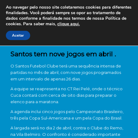
Ao navegar pelo nosso site coletaremos cookies para diferentes
finalidades. Você poderá sempre se opor ao tratamento de
dados conforme a finalidade nos termos de nossa
Política de
cookies. Para saber mais,
clique aqui.
Aceitar
Santos tem nove jogos em abril .
O
Santos Futebol Clube
terá uma sequência intensa de
partidas no mês de abril, com nove jogos programados
em um intervalo de apenas 26 dias.
A equipe se reapresenta no
CT Rei Pelé
, onde o técnico
Cuca
contará com cerca de oito dias para preparar o
elenco para a maratona.
A agenda inclui cinco jogos pelo Campeonato Brasileiro,
três pela Copa Sul-Americana e um pela Copa do Brasil.
A largada será no dia 2 de abril, contra o
Clube do Remo
,
na
Vila Belmiro
. O confronto é considerado importante