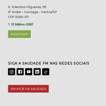
R. Tolentino Filgueiras, 119
6º Andar – Gonzaga – Santos/SP
CEP 11060-471
T.
13 98844-0997
WHATSAPP
SIGA A SAUDADE FM NAS REDES SOCIAIS
ANUNCIE NA SAUDADE