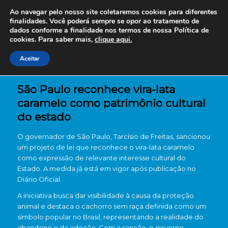
Ao navegar pelo nosso site coletaremos cookies para diferentes
finalidades. Você poderá sempre se opor ao tratamento de
dados conforme a finalidade nos termos de nossa
Política de
cookies. Para saber mais,
clique aqui.
Aceitar
São Paulo reconhece vira-lata
caramelo como patrimônio cultural
do estado
O governador de São Paulo, Tarcísio de Freitas, sancionou
um projeto de lei que reconhece o vira-lata caramelo
como expressão de relevante interesse cultural do
Estado. A medida já está em vigor após publicação no
Diário Oficial.
A iniciativa busca dar visibilidade à causa da proteção
animal e destaca o cachorro sem raça definida como um
símbolo popular no Brasil, representando a realidade do
abandono e da adoção. Com a sanção, o governo