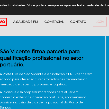
entes finalidades. Você poderá sempre se opor ao tratamento de dado
A SAUDADE FM
COMERCIAL
CONTATO
LOJA
São Vicente firma parceria para
qualificação profissional no setor
portuário.
A Prefeitura de São Vicente e a fundação CENEP fecharam
acordo para oferecer cursos focados nas demandas do
mercado de trabalho portuário e logístico.
A iniciativa visa preparar moradores para atuar em
comércio exterior e operação portuária, aproveitando
possível inclusão da cidade na poligonal do Porto de
Santos.