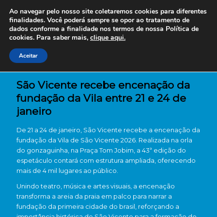
Ao navegar pelo nosso site coletaremos cookies para diferentes
finalidades. Você poderá sempre se opor ao tratamento de
dados conforme a finalidade nos termos de nossa
Política de
cookies. Para saber mais,
clique aqui.
Aceitar
São Vicente recebe encenação da
fundação da Vila entre 21 e 24 de
janeiro
De 21 a 24 de janeiro, São Vicente recebe a encenação da
fundação da Vila de São Vicente 2026. Realizada na orla
do gonzaguinha, na Praça Tom Jobim, a 43ª edição do
espetáculo contará com estrutura ampliada, oferecendo
mais de 4 mil lugares ao público.
Unindo teatro, música e artes visuais, a encenação
transforma a areia da praia em palco para narrar a
fundação da primeira cidade do brasil, reforçando a
importância histórica de São Vicente para a formação do