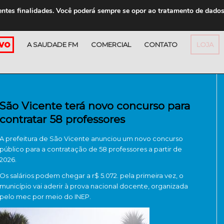
entes finalidades. Você poderá sempre se opor ao tratamento de dado
A SAUDADE FM
COMERCIAL
CONTATO
LOJA
São Vicente terá novo concurso para
contratar 58 professores
A prefeitura de São Vicente anunciou um novo concurso
público para a contratação de 58 professores a partir de
2026.
Os salários podem chegar a r$ 5.072. pela primeira vez, o
município vai aderir à prova nacional docente, organizada
pelo mec por meio do INEP.