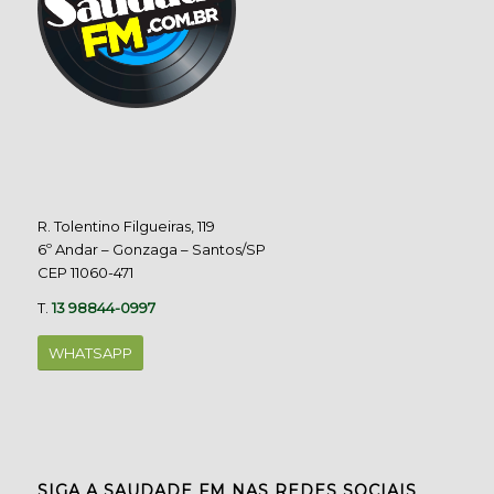
R. Tolentino Filgueiras, 119
6º Andar – Gonzaga – Santos/SP
CEP 11060-471
T.
13 98844-0997
WHATSAPP
SIGA A SAUDADE FM NAS REDES SOCIAIS