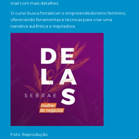
mail com mais detalhes.
O curso busca fortalecer o empreendedorismo feminino,
oferecendo ferramentas e técnicas para criar uma
narrativa autêntica e inspiradora.
Foto: Reprodução