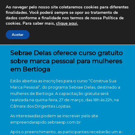
Ao navegar pelo nosso site coletaremos cookies para diferentes
finalidades. Você poderá sempre se opor ao tratamento de
dados conforme a finalidade nos termos de nossa
Política de
cookies. Para saber mais,
clique aqui.
Aceitar
Sebrae Delas oferece curso gratuito
sobre marca pessoal para mulheres
em Bertioga
Estão abertas as inscrições para o curso “Construa Sua
Marca Pessoal”, do programa Sebrae Delas, destinado a
mulheres de Bertioga. A capacitação gratuita será
realizada na quinta-feira, 27 de março, das 18h às 22h, na
Câmara dos Dirigentes Lojistas.
As interessadas podem se inscrever pelo site
empreendarapido.sebraesp.com.br
Após o preenchimento, as participantes receberão um e-