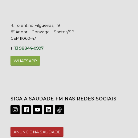
R. Tolentino Filgueiras, 119
6º Andar – Gonzaga – Santos/SP
CEP 11060-471
T.
13 98844-0997
WHATSAPP
SIGA A SAUDADE FM NAS REDES SOCIAIS
ANUNCIE NA SAUDADE