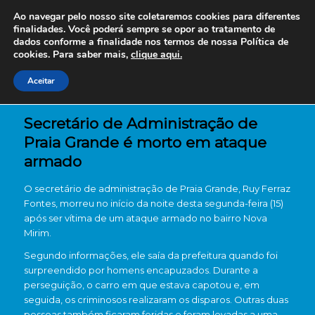
Ao navegar pelo nosso site coletaremos cookies para diferentes
finalidades. Você poderá sempre se opor ao tratamento de
dados conforme a finalidade nos termos de nossa
Política de
cookies. Para saber mais,
clique aqui.
Aceitar
Secretário de Administração de
Praia Grande é morto em ataque
armado
O secretário de administração de Praia Grande, Ruy Ferraz
Fontes, morreu no início da noite desta segunda-feira (15)
após ser vítima de um ataque armado no bairro Nova
Mirim.
Segundo informações, ele saía da prefeitura quando foi
surpreendido por homens encapuzados. Durante a
perseguição, o carro em que estava capotou e, em
seguida, os criminosos realizaram os disparos. Outras duas
pessoas também ficaram feridas e foram levadas a uma