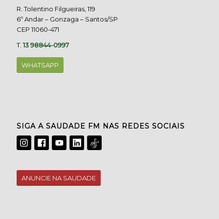
R. Tolentino Filgueiras, 119
6º Andar – Gonzaga – Santos/SP
CEP 11060-471
T.
13 98844-0997
WHATSAPP
SIGA A SAUDADE FM NAS REDES SOCIAIS
ANUNCIE NA SAUDADE