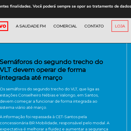
entes finalidades. Você poderá sempre se opor ao tratamento de dado
A SAUDADE FM
COMERCIAL
CONTATO
LOJA
Semáforos do segundo trecho do
VLT devem operar de forma
integrada até março
Os semáforos do segundo trecho do VLT, que liga as
estações Conselheiro Nébias e Valongo, em Santos,
devem começar a funcionar de forma integrada ao
sistema viário até março.
A informação foi repassada à CET-Santos pela
concessionária BR Mobilidade, responsável pelo modal. A
expectativa é melhorar a fluidez e aumentar a segurança