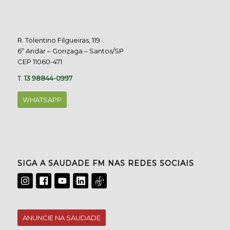
R. Tolentino Filgueiras, 119
6º Andar – Gonzaga – Santos/SP
CEP 11060-471
T.
13 98844-0997
WHATSAPP
SIGA A SAUDADE FM NAS REDES SOCIAIS
ANUNCIE NA SAUDADE