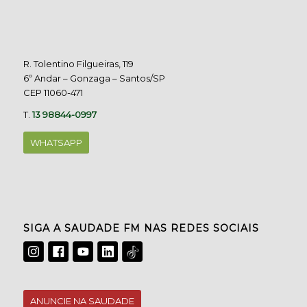
R. Tolentino Filgueiras, 119
6º Andar – Gonzaga – Santos/SP
CEP 11060-471
T.
13 98844-0997
WHATSAPP
SIGA A SAUDADE FM NAS REDES SOCIAIS
ANUNCIE NA SAUDADE