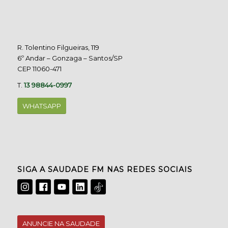
R. Tolentino Filgueiras, 119
6º Andar – Gonzaga – Santos/SP
CEP 11060-471
T.
13 98844-0997
WHATSAPP
SIGA A SAUDADE FM NAS REDES SOCIAIS
ANUNCIE NA SAUDADE