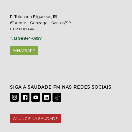
R. Tolentino Filgueiras, 119
6º Andar – Gonzaga – Santos/SP
CEP 11060-471
T.
13 98844-0997
WHATSAPP
SIGA A SAUDADE FM NAS REDES SOCIAIS
ANUNCIE NA SAUDADE