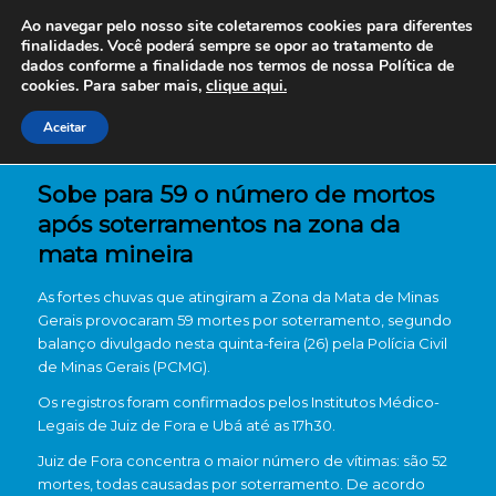
Ao navegar pelo nosso site coletaremos cookies para diferentes
finalidades. Você poderá sempre se opor ao tratamento de
dados conforme a finalidade nos termos de nossa
Política de
cookies. Para saber mais,
clique aqui.
Aceitar
Sobe para 59 o número de mortos
após soterramentos na zona da
mata mineira
As fortes chuvas que atingiram a Zona da Mata de Minas
Gerais provocaram 59 mortes por soterramento, segundo
balanço divulgado nesta quinta-feira (26) pela Polícia Civil
de Minas Gerais (PCMG).
Os registros foram confirmados pelos Institutos Médico-
Legais de Juiz de Fora e Ubá até as 17h30.
Juiz de Fora concentra o maior número de vítimas: são 52
mortes, todas causadas por soterramento. De acordo