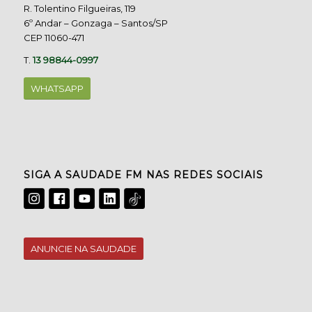
R. Tolentino Filgueiras, 119
6º Andar – Gonzaga – Santos/SP
CEP 11060-471
T.
13 98844-0997
WHATSAPP
SIGA A SAUDADE FM NAS REDES SOCIAIS
ANUNCIE NA SAUDADE