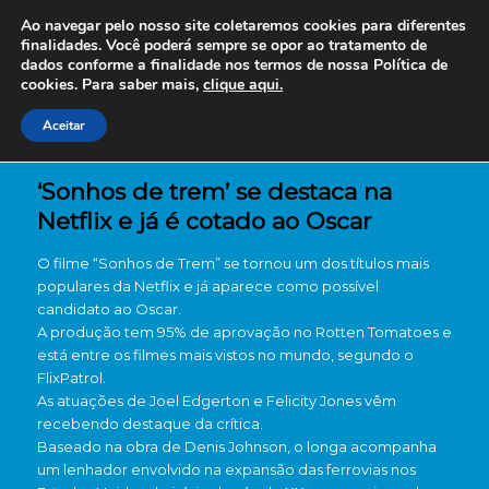
Ao navegar pelo nosso site coletaremos cookies para diferentes
finalidades. Você poderá sempre se opor ao tratamento de
dados conforme a finalidade nos termos de nossa
Política de
cookies. Para saber mais,
clique aqui.
Aceitar
‘Sonhos de trem’ se destaca na
Netflix e já é cotado ao Oscar
O filme “Sonhos de Trem” se tornou um dos títulos mais
populares da Netflix e já aparece como possível
candidato ao Oscar.
A produção tem 95% de aprovação no Rotten Tomatoes e
está entre os filmes mais vistos no mundo, segundo o
FlixPatrol.
As atuações de Joel Edgerton e Felicity Jones vêm
recebendo destaque da crítica.
Baseado na obra de Denis Johnson, o longa acompanha
um lenhador envolvido na expansão das ferrovias nos