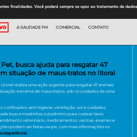
entes finalidades. Você poderá sempre se opor ao tratamento de dado
A SAUDADE FM
COMERCIAL
CONTATO
LOJA
Pet, busca ajuda para resgatar 47
m situação de maus-tratos no litoral
Litoral realiza uma ação urgente para resgatar 47 animais
ituação extrema de maus-tratos, sob os cuidados de uma
o confinados, sem higiene, ventilação, sol e cuidados
dade busca madrinhas e padrinhos para custear lares
tendimento veterinário, medicamentos, vacinas, exames e
ções podem ser feitas via pix, com mais informações no
idapetlitoral.