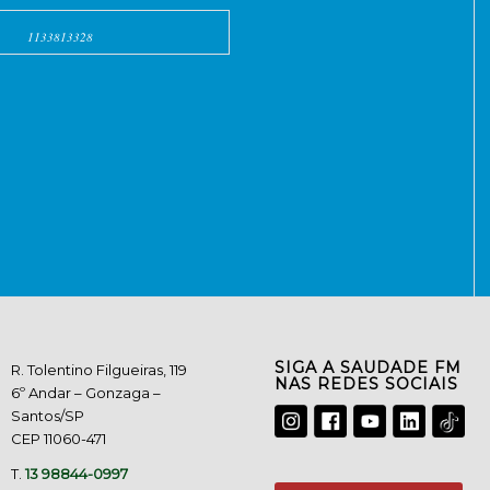
1133813328
SIGA A SAUDADE FM
R. Tolentino Filgueiras, 119
NAS REDES SOCIAIS
6º Andar – Gonzaga –
Santos/SP
CEP 11060-471
T.
13 98844-0997