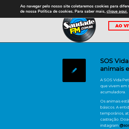
Ao navegar pelo nosso site coletaremos cookies para difer
de nossa
Política de cookies. Para saber mais,
clique aqui.
SOS Vida 
animais e
A SOS Vida Pet 
que vivem em s
acumuladora.
Os animais estã
básicos. A enti
temporários, a
castração. Doa
instagram
@sosv