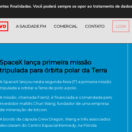
entes finalidades. Você poderá sempre se opor ao tratamento de dado
A SAUDADE FM
COMERCIAL
CONTATO
LOJA
SpaceX lança primeira missão
tripulada para órbita polar da Terra
A SpaceX lançou nesta segunda-feira (1º) a primeira missão
tripulada a orbitar a Terra de polo a polo.
A missão, chamada Fram2, é financiada e comandada pelo
investidor maltês Chun Wang, fundador de uma empresa
de mineração de bitcoin.
A bordo da cápsula Crew Dragon, Wang e três associados
decolaram do Centro Espacial Kennedy, na Flórida.