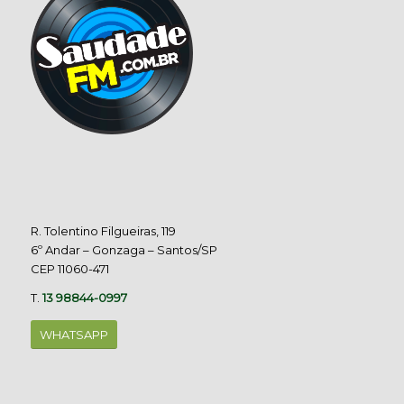
R. Tolentino Filgueiras, 119
6º Andar – Gonzaga – Santos/SP
CEP 11060-471
T.
13 98844-0997
WHATSAPP