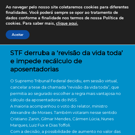
Ao navegar pelo nosso site coletaremos cookies para diferentes
finalidades. Você poderá sempre se opor ao tratamento de
dados conforme a finalidade nos termos de nossa
Política de
cookies. Para saber mais,
clique aqui.
Aceitar
STF derruba a ‘revisão da vida toda’
e impede recálculo de
aposentadorias
O Supremo Tribunal Federal decidiu, em sessão virtual,
cancelar a tese da chamada “revisão da vida toda”, que
permitia ao segurado escolher a regra mais vantajosa no
cálculo da aposentadoria do INSS.
A maioria acompanhou o voto do relator, ministro
Alexandre de Moraes. Também votaram nesse sentido
Cristiano Zanin, Gilmar Mendes, Cármen Lúcia, Nunes
Marques, Luiz Fux e Dias Toffoli.
Com a decisão, a possibilidade de aumento no valor das