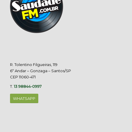
R. Tolentino Filgueiras, 119
6º Andar – Gonzaga – Santos/SP
CEP 11060-471
T.
13 98844-0997
WHATSAPP