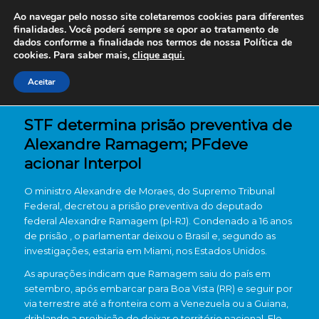
Ao navegar pelo nosso site coletaremos cookies para diferentes
finalidades. Você poderá sempre se opor ao tratamento de
dados conforme a finalidade nos termos de nossa
Política de
cookies. Para saber mais,
clique aqui.
Aceitar
STF determina prisão preventiva de
Alexandre Ramagem; PFdeve
acionar Interpol
O ministro Alexandre de Moraes, do Supremo Tribunal
Federal, decretou a prisão preventiva do deputado
federal Alexandre Ramagem (pl-RJ). Condenado a 16 anos
de prisão , o parlamentar deixou o Brasil e, segundo as
investigações, estaria em Miami, nos Estados Unidos.
As apurações indicam que Ramagem saiu do país em
setembro, após embarcar para Boa Vista (RR) e seguir por
via terrestre até a fronteira com a Venezuela ou a Guiana,
driblando a proibição de deixar o território nacional. Ele