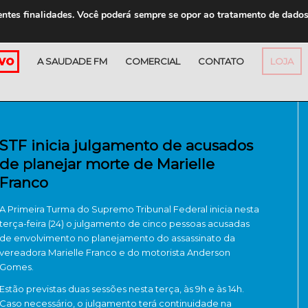
entes finalidades. Você poderá sempre se opor ao tratamento de dado
A SAUDADE FM
COMERCIAL
CONTATO
LOJA
STF inicia julgamento de acusados
de planejar morte de Marielle
Franco
A Primeira Turma do Supremo Tribunal Federal inicia nesta
terça-feira (24) o julgamento de cinco pessoas acusadas
de envolvimento no planejamento do assassinato da
vereadora Marielle Franco e do motorista Anderson
Gomes.
Estão previstas duas sessões nesta terça, às 9h e às 14h.
Caso necessário, o julgamento terá continuidade na