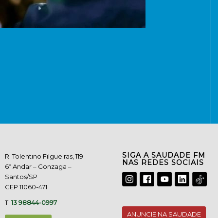
SIGA A SAUDADE FM
R. Tolentino Filgueiras, 119
NAS REDES SOCIAIS
6º Andar – Gonzaga –
Santos/SP
CEP 11060-471
T.
13 98844-0997
ANUNCIE NA SAUDADE