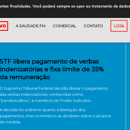
entes finalidades. Você poderá sempre se opor ao tratamento de dado
A SAUDADE FM
COMERCIAL
CONTATO
LOJA
STF libera pagamento de verbas
indenizatórias e fixa limite de 35%
da remuneração
O Supremo Tribunal Federal decidiu liberar o pagamento
das verbas indenizatórias, conhecidas como
“penduricalhos”, a membros do Poder Judiciário.
A decisão foi unânime quanto à liberação dos
pagamentos, mas os ministros se dividiram sobre o alcance
da medida.