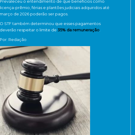
Prevaleceu o entendimento de que benefícios como
licença-prêmio, férias e plantões judiciais adquiridos até
março de 2026 poderão ser pagos.
O STF também determinou que esses pagamentos
deverão respeitar o limite de
35% da remuneração
.
Por: Redação